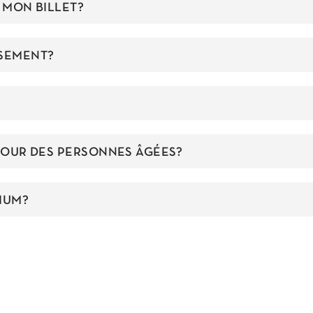
À MON BILLET?
RSEMENT?
 POUR DES PERSONNES ÂGÉES?
IUM?