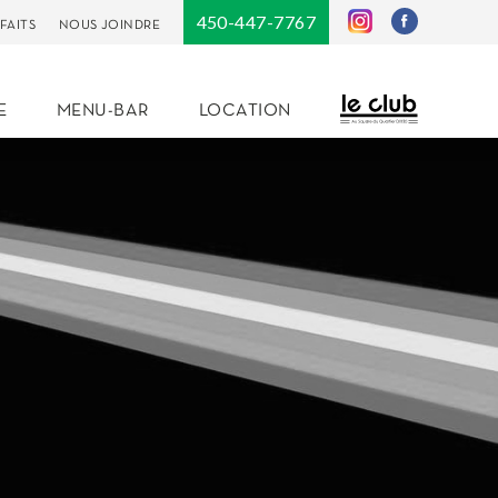
450-447-7767
FAITS
NOUS JOINDRE
E
MENU-BAR
LOCATION