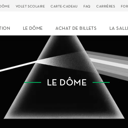
 DÔME
VOLET SCOLAIRE
CARTE-CADEAU
FAQ
CARRIÈRES
FOR
TION
LE DÔME
ACHAT DE BILLETS
LA SALL
LE DÔME