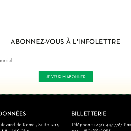
ABONNEZ-VOUS À L'INFOLETTRE
DONNÉES
BILLETTERIE
levard de Rome , Suite 100,
Téléphone : 450-447-7767 Pos
d, QC J4Y 0B6
Fax : 450-676-2055