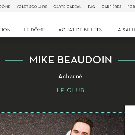
 DÔME
VOLET SCOLAIRE
CARTE-CADEAU
FAQ
CARRIÈRES
FOR
TION
LE DÔME
ACHAT DE BILLETS
LA SALL
MIKE BEAUDOIN
Acharné
LE CLUB