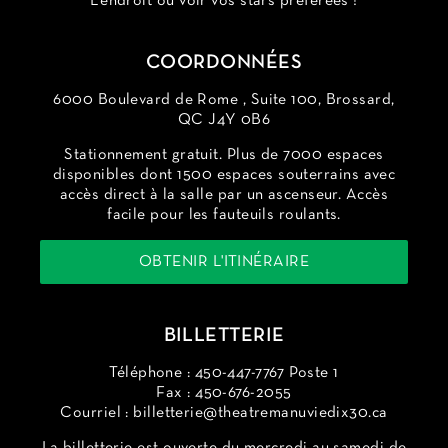
L’endroit où voir vos stars préférées !
COORDONNÉES
6000 Boulevard de Rome , Suite 100, Brossard,
QC J4Y 0B6
Stationnement gratuit. Plus de 7000 espaces
disponibles dont 1500 espaces souterrains avec
accès direct à la salle par un ascenseur. Accès
facile pour les fauteuils roulants.
OBTENIR L'ITINÉRAIRE
BILLETTERIE
Téléphone : 450-447-7767 Poste 1
Fax : 450-676-2055
Courriel :
billetterie@theatremanuviedix30.ca
La billetterie est ouverte du mercredi au samedi de