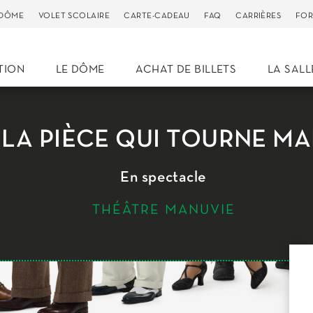
 DÔME
VOLET SCOLAIRE
CARTE-CADEAU
FAQ
CARRIÈRES
FOR
TION
LE DÔME
ACHAT DE BILLETS
LA SALL
LA PIÈCE QUI TOURNE MA
En spectacle
THÉÂTRE MANUVIE