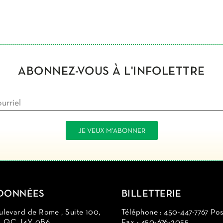
ABONNEZ-VOUS À L'INFOLETTRE
DONNÉES
BILLETTERIE
levard de Rome , Suite 100,
Téléphone : 450-447-7767 Pos
d, QC J4Y 0B6
Fax : 450-676-2055