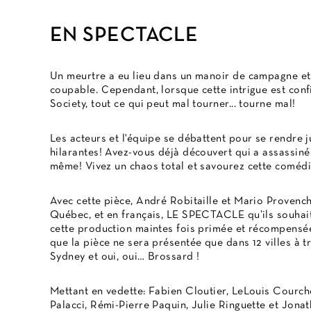
EN SPECTACLE
Un meurtre a eu lieu dans un manoir de campagne et u
coupable. Cependant, lorsque cette intrigue est co
Society, tout ce qui peut mal tourner... tourne mal!
Les acteurs et l'équipe se débattent pour se rendre 
hilarantes! Avez-vous déjà découvert qui a assassin
même! Vivez un chaos total et savourez cette comédie
Avec cette pièce, André Robitaille et Mario Provench
Québec, et en français, LE SPECTACLE qu’ils souhait
cette production maintes fois primée et récompensée 
que la pièce ne sera présentée que dans 12 villes à 
Sydney et oui, oui… Brossard !
Mettant en vedette: Fabien Cloutier, LeLouis Courch
Palacci, Rémi-Pierre Paquin, Julie Ringuette et Jona