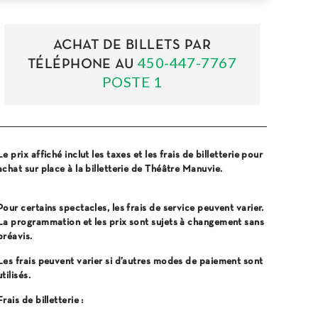
AOÛT
2026
ACHETER DES BILLETS
ACHAT DE BILLETS PAR
23
14H00
450-447-7767
TÉLÉPHONE AU
AOÛT
2026
POSTE 1
ACHETER DES BILLETS
Le prix affiché inclut les taxes et les frais de billetterie pour
achat sur place à la billetterie de Théâtre Manuvie.
Pour certains spectacles, les frais de service peuvent varier.
La programmation et les prix sont sujets à changement sans
préavis.
Les frais peuvent varier si d’autres modes de paiement sont
utilisés.
Frais de billetterie :