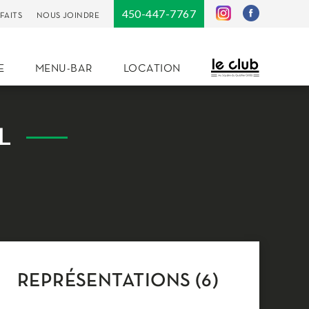
450-447-7767
FAITS
NOUS JOINDRE
E
MENU-BAR
LOCATION
L
REPRÉSENTATIONS (6)