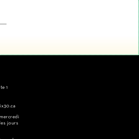
te 1
ix30.ca
 mercredi
les jours