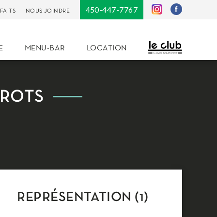
450-447-7767
FAITS
NOUS JOINDRE
E
MENU-BAR
LOCATION
RROTS
REPRÉSENTATION (1)