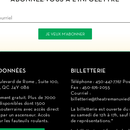
DONNÉES
BILLETTERIE
levard de Rome , Suite 100,
Téléphone : 450-447-7767 Pos
d, QC J4Y 0B6
Fax : 450-676-2055
Courriel :
ement gratuit. Plus de 7000
billetterie@theatremanuvied
disponibles dont 1500
outerrains avec accès direct
La billetterie est ouverte du
e par un ascenseur. Accès
au samedi de 12h à 17h, sauf 
ur les fauteuils roulants.
de représentations.*