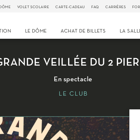
 DÔME
VOLET SCOLAIRE
CARTE-CADEAU
FAQ
CARRIÈRES
FOR
TION
LE DÔME
ACHAT DE BILLETS
LA SALL
GRANDE VEILLÉE DU 2 PIE
En spectacle
LE CLUB