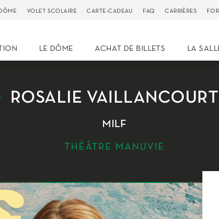
 DÔME
VOLET SCOLAIRE
CARTE-CADEAU
FAQ
CARRIÈRES
FOR
TION
LE DÔME
ACHAT DE BILLETS
LA SALL
ROSALIE VAILLANCOURT
MILF
THÉÂTRE MANUVIE