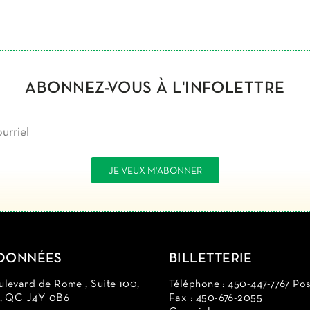
ABONNEZ-VOUS À L'INFOLETTRE
DONNÉES
BILLETTERIE
levard de Rome , Suite 100,
Téléphone : 450-447-7767 Pos
d, QC J4Y 0B6
Fax : 450-676-2055