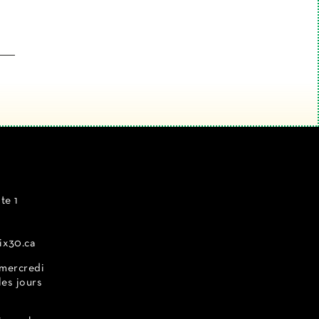
te 1
ix30.ca
 mercredi
les jours