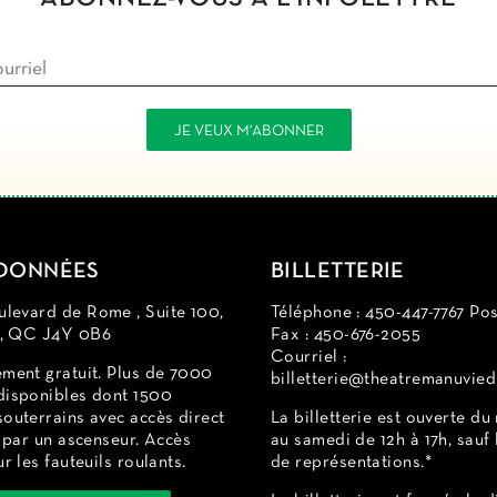
DONNÉES
BILLETTERIE
levard de Rome , Suite 100,
Téléphone : 450-447-7767 Pos
d, QC J4Y 0B6
Fax : 450-676-2055
Courriel :
ement gratuit. Plus de 7000
billetterie@theatremanuvied
disponibles dont 1500
outerrains avec accès direct
La billetterie est ouverte du
e par un ascenseur. Accès
au samedi de 12h à 17h, sauf 
ur les fauteuils roulants.
de représentations.*