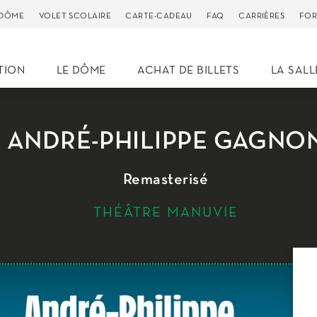
 DÔME
VOLET SCOLAIRE
CARTE-CADEAU
FAQ
CARRIÈRES
FOR
TION
LE DÔME
ACHAT DE BILLETS
LA SALL
ANDRÉ-PHILIPPE GAGNO
Remasterisé
THÉÂTRE MANUVIE