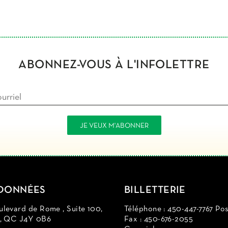
ABONNEZ-VOUS À L'INFOLETTRE
DONNÉES
BILLETTERIE
levard de Rome , Suite 100,
Téléphone : 450-447-7767 Pos
d, QC J4Y 0B6
Fax : 450-676-2055