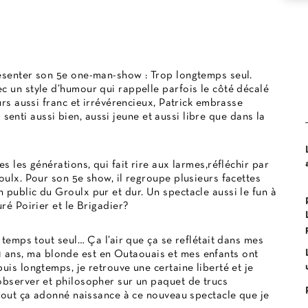
résenter son 5e one-man-show : Trop longtemps seul.
c un style d’humour qui rappelle parfois le côté décalé
urs aussi franc et irrévérencieux, Patrick embrasse
is senti aussi bien, aussi jeune et aussi libre que dans la
s les générations, qui fait rire aux larmes,réfléchir par
oulx. Pour son 5e show, il regroupe plusieurs facettes
 public du Groulx pur et dur. Un spectacle aussi le fun à
ré Poirier et le Brigadier?
e temps tout seul… Ça l’air que ça se reflétait dans mes
i 51 ans, ma blonde est en Outaouais et mes enfants ont
uis longtemps, je retrouve une certaine liberté et je
observer et philosopher sur un paquet de trucs
, tout ça adonné naissance à ce nouveau spectacle que je