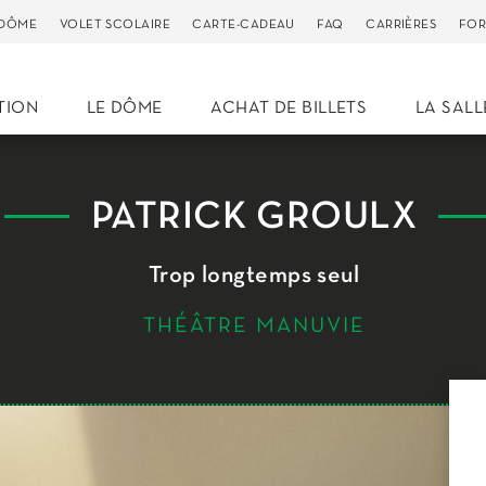
 DÔME
VOLET SCOLAIRE
CARTE-CADEAU
FAQ
CARRIÈRES
FOR
TION
LE DÔME
ACHAT DE BILLETS
LA SALL
PATRICK GROULX
Trop longtemps seul
THÉÂTRE MANUVIE