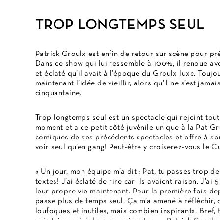
TROP LONGTEMPS SEUL
Patrick Groulx est enfin de retour sur scène pour p
Dans ce show qui lui ressemble à 100%, il renoue ave
et éclaté qu’il avait à l’époque du Groulx luxe. Toujo
maintenant l’idée de vieillir, alors qu’il ne s’est jama
cinquantaine.
Trop longtemps seul est un spectacle qui rejoint toute
moment et a ce petit côté juvénile unique à la Pat Gr
comiques de ses précédents spectacles et offre à son
voir seul qu’en gang! Peut-être y croiserez-vous le Cu
« Un jour, mon équipe m’a dit : Pat, tu passes trop d
textes! J’ai éclaté de rire car ils avaient raison. J’a
leur propre vie maintenant. Pour la première fois dep
passe plus de temps seul. Ça m’a amené à réfléchir, 
loufoques et inutiles, mais combien inspirants. Bref